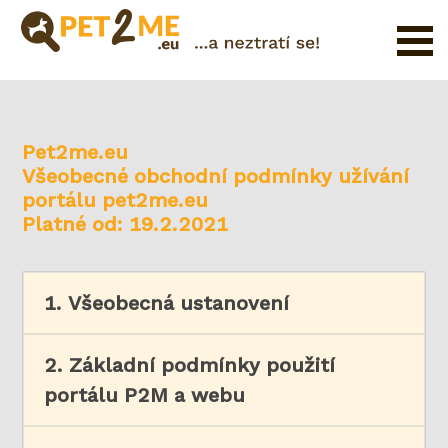
Pojištění
Registrace
Pet2me.eu
FAQ
Všeobecné obchodní podmínky užívání
Přihlášení
portálu pet2me.eu
Platné od: 19.2.2021
Katalog
Pet
služeb
1. Všeobecná ustanovení
Shop
2. Základní podmínky použití
portálu P2M a webu