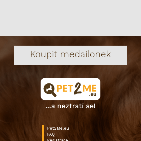
Koupit medailonek
Pet2Me.eu
FAQ
Registrace