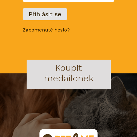
Zapomenuté heslo?
Koupit
medailonek