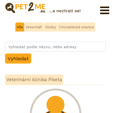
Pojištění
Vše
Veterináři
Útulky
Chovatelské stanice
Registrace
FAQ
Přihlášení
Katalog
Pet
služeb
Veterinární klinika Piketa
Shop