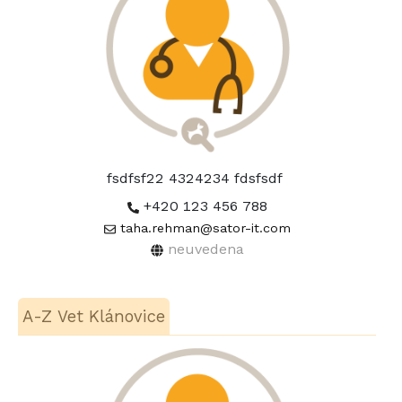
fsdfsf22 4324234 fdsfsdf
+420 123 456 788
taha.rehman@sator-it.com
neuvedena
A-Z Vet Klánovice