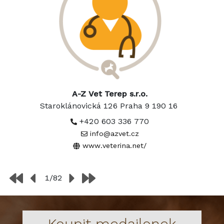
A-Z Vet Terep s.r.o.
Staroklánovická 126 Praha 9 190 16
+420 603 336 770
info@azvet.cz
www.veterina.net/
1/82
Koupit medailonek