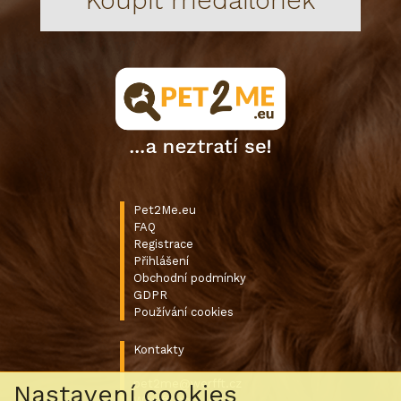
Pet2Me.eu
FAQ
Registrace
Přihlášení
Obchodní podmínky
GDPR
Používání cookies
Kontakty
pet2me@werfft.cz
Nastavení cookies
Werfft, spol. s r.o.