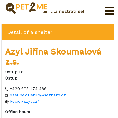
Registration
FAQ
Detail of a shelter
Login
Azyl Jiřina Skoumalová
Catalog
of
z.s.
Pet
Services
Ústup 18
Ústup
Shop
+420 605 174 466
dastinek.ustup@seznam.cz
kocici-azyl.cz/
Office hours