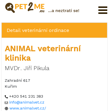
Pojištění
Registrace
Detail veterinární ordinace
FAQ
ANIMAL veterinární
Přihlášení
klinika
Katalog
Pet
MVDr. Jiří Pikula
služeb
Zahradní 617
Shop
Kuřim
+420 541 231 383
info@animalvet.cz
www.animalvet.cz/