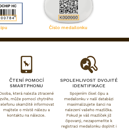
čipu
Číslo medailonku
ČTENÍ POMOCÍ
SPOLEHLIVOST DVOJITÉ
SMARTPHONU
IDENTIFIKACE
Osoba, která nalezla ztracené
Spojením čísel čipu a
zvíře, může pomocí chytrého
medailonku v naší databázi
telefonu okamžitě informovat
maximalizujete šanci na
majitele o místě nálezu a
nalezení vašeho mazlíčka.
kontaktu na nálezce.
Pokud je váš mazlíček již
čipovaný, nezapomeňte k
registraci medailonku doplnit i