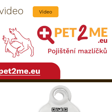
 video
Video