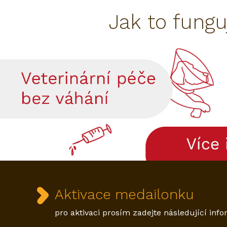
Jak to fungu
Aktivace medailonku
pro aktivaci prosím zadejte následující inf