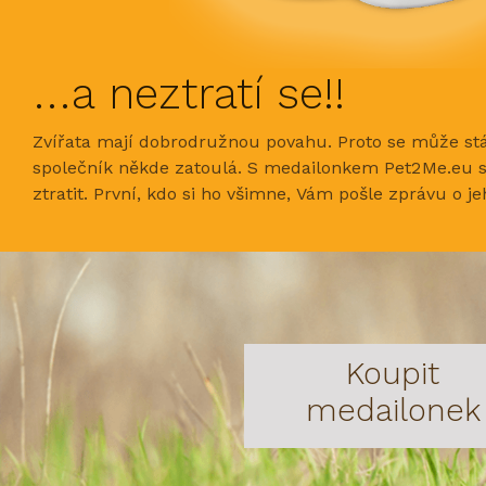
...a neztratí se!!
Zvířata mají dobrodružnou povahu. Proto se může stá
společník někde zatoulá. S medailonkem Pet2Me.eu s
ztratit. První, kdo si ho všimne, Vám pošle zprávu o je
Koupit
medailonek