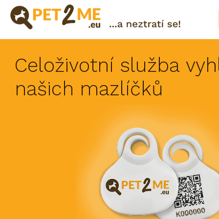
Pojištění
Registrace
Celoživotní služba vyh
FAQ
našich mazlíčků
Přihlášení
Katalog
Pet
služeb
Shop