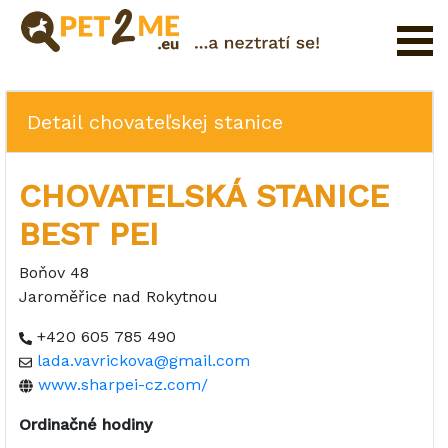
Registrácia
FAQ
Detail chovateľskej stanice
Prihlásenie
CHOVATELSKÁ STANICE
Katalóg
Pet
BEST PEI
služieb
Boňov 48
Shop
Jaroměřice nad Rokytnou
+420 605 785 490
lada.vavrickova@gmail.com
www.sharpei-cz.com/
Ordinačné hodiny