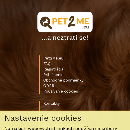
Pet2Me.eu
FAQ
Registrácia
Prihlásenie
Obchodné podmienky
GDPR
Používanie cookies
Kontakty
pet2me@werfft.cz
Nastavenie cookies
Werfft, spol. s r.o.
Tel:.+420 541 212 183
Na našich webových stránkach používame súbory