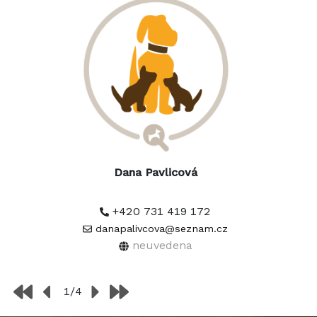
Dana Pavlicová
+420 731 419 172
danapalivcova@seznam.cz
neuvedena
1/4