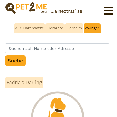
Registrierung
Alle Datensätze
Tierärzte
Tierheim
Zwinger
FAQ
Login
Katalog
der
Haustierservices
Shop
Badria's Darling