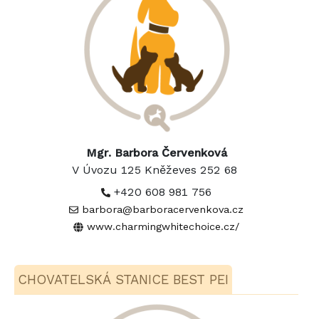
Mgr. Barbora Červenková
V Úvozu 125 Kněževes 252 68
+420 608 981 756
barbora@barboracervenkova.cz
www.charmingwhitechoice.cz/
CHOVATELSKÁ STANICE BEST PEI