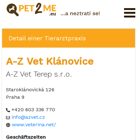
Registrierung
FAQ
Detail einer Tierarztpraxis
Login
A-Z Vet Klánovice
Katalog
der
A-Z Vet Terep s.r.o.
Haustierservices
Staroklánovická 126
Shop
Praha 9
+420 603 336 770
info@azvet.cz
www.veterina.net/
Geschäftszeiten