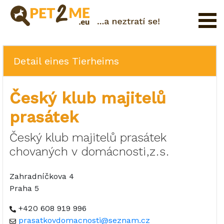
Registrierung
FAQ
Detail eines Tierheims
Login
Český klub majitelů
Katalog
der
prasátek
Haustierservices
Český klub majitelů prasátek
Shop
chovaných v domácnosti,z.s.
Zahradníčkova 4
Praha 5
+420 608 919 996
prasatkovdomacnosti@seznam.cz