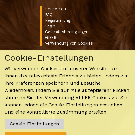
Pet2Me.eu
FAQ
Registrierung
Login
Geschäftsbedingungen
GDPR
Verwendung von Cookies
Cookie-Einstellungen
Kontakte
pet2me@werfft.cz
Wir verwenden Cookies auf unserer Website, um
Werfft, spol. s r.o.
Ihnen das relevanteste Erlebnis zu bieten, indem wir
Telefon:+420 541 212 183
Ihre Präferenzen speichern und Besuche
+420 602 766 535
wiederholen. Indem Sie auf "Alle akzeptieren" klicken,
stimmen Sie der Verwendung ALLER Cookies zu. Sie
können jedoch die Cookie-Einstellungen besuchen
und eine kontrollierte Zustimmung erteilen.
Cookie-Einstellungen