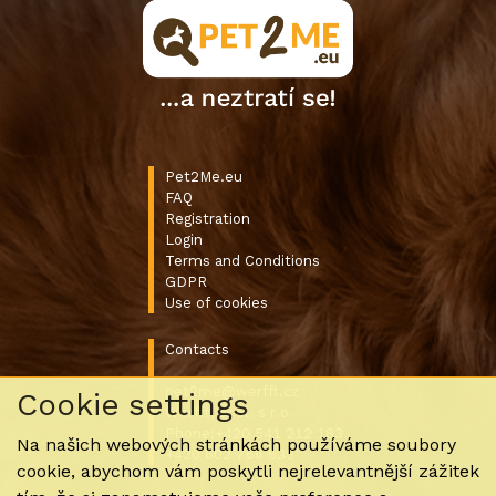
Pet2Me.eu
FAQ
Registration
Login
Terms and Conditions
GDPR
Use of cookies
Contacts
pet2me@werfft.cz
Cookie settings
Werfft, spol. s r.o.
Phone:+420 541 212 183
Na našich webových stránkách používáme soubory
+420 602 766 535
cookie, abychom vám poskytli nejrelevantnější zážitek