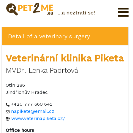
Registration
FAQ
Detail of a veterinary surgery
Login
Veterinární klinika Piketa
Catalog
of
MVDr. Lenka Padrtová
Pet
Services
Otín 286
Jindřichův Hradec
Shop
+420 777 660 641
napikete@email.cz
www.veterinapiketa.cz/
Office hours