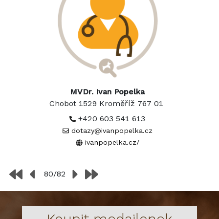
MVDr. Ivan Popelka
Chobot 1529 Kroměříž 767 01
+420 603 541 613
dotazy@ivanpopelka.cz
ivanpopelka.cz/
80/82
Koupit medailonek