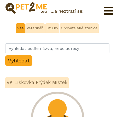
Pojištění
Vše
Veterináři
Útulky
Chovatelské stanice
Registrace
FAQ
Přihlášení
Katalog
Pet
služeb
VK Lískovka Frýdek Místek
Shop