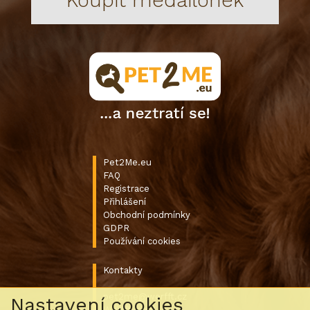
Pet2Me.eu
FAQ
Registrace
Přihlášení
Obchodní podmínky
GDPR
Používání cookies
Kontakty
pet2me@werfft.cz
Nastavení cookies
Werfft, spol. s r.o.