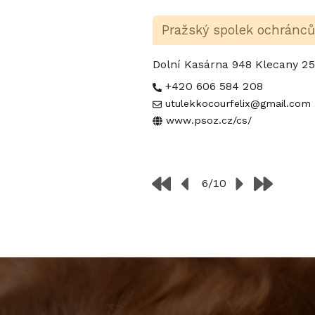
Pražský spolek ochránců
Dolní Kasárna 948 Klecany 2
+420 606 584 208
utulekkocourfelix@gmail.com
www.psoz.cz/cs/
6/10