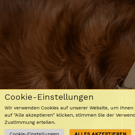
Cookie-Einstellungen
Pet
FAQ
Wir verwenden Cookies auf unserer Website, um Ihnen d
Regi
auf "Alle akzeptieren" klicken, stimmen Sie der Verwe
Logi
Zustimmung erteilen.
Gesc
GDP
Cookie-Einstellungen
ALLES AKZEPTIEREN
Verw