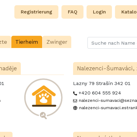
Registrierung
FAQ
Login
Katalo
zte
Tierheim
Zwinger
naděje
Nalezenci-Šumaváci, 
 01
Lazny 79 Strašín 342 01
+420 604 555 924
m
nalezenci-sumavaci@sezn
nalezenci-sumavaci.estran