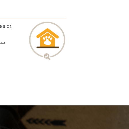
586 01
.cz