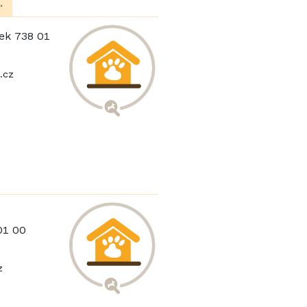
.
tek 738 01
.cz
01 00
z