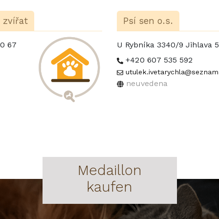
 zvířat
Psí sen o.s.
50 67
U Rybníka 3340/9 Jihlava 
+420 607 535 592
utulek.ivetarychla@seznam
neuvedena
Medaillon
kaufen