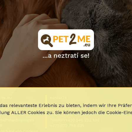
2Me.eu
Kontakte
as relevanteste Erlebnis zu bieten, indem wir Ihre Präf
strierung
pet2me@werfft.cz
ndung ALLER Cookies zu. Sie können jedoch die Cookie-Ein
n
Werfft, spol. s r.o.
häftsbedingungen
Telefon:+420 541 212 183
R
+420 602 766 535
endung von Cookies