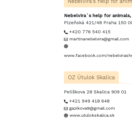
Nebelvira's help for ani
Nebelvira´s help for animals, 
Plzeňská 421/48 Praha 150 
+420 776 540 415
martinanebelvira@gmail.com
www.facebook.com/nebelvirashe
OZ Útulok Skalica
Pelíškova 28 Skalica 909 01
+421 949 418 648
gazikova9@gmail.com
www.utulokskalica.sk