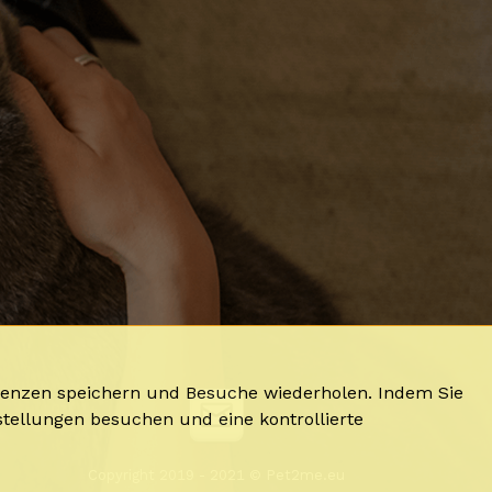
erenzen speichern und Besuche wiederholen. Indem Sie
stellungen besuchen und eine kontrollierte
Copyright 2019 - 2021 © Pet2me.eu