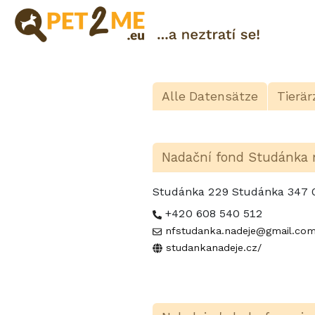
Registrierung
FAQ
Alle Datensätze
Tierär
Login
Katalog
der
Nadační fond Studánka 
Haustierservices
Studánka 229 Studánka 347
Shop
+420 608 540 512
nfstudanka.nadeje@gmail.co
studankanadeje.cz/