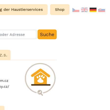
g der Haustierservices
Shop
z.s.
am.cz
ky.cz/