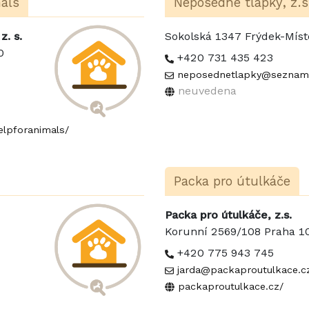
mals
Neposedné tlapky, z.s
z. s.
Sokolská 1347 Frýdek-Mís
00
+420 731 435 423
neposednetlapky@seznam
neuvedena
lpforanimals/
Packa pro útulkáče
Packa pro útulkáče, z.s.
Korunní 2569/108 Praha 1
+420 775 943 745
jarda@packaproutulkace.c
packaproutulkace.cz/