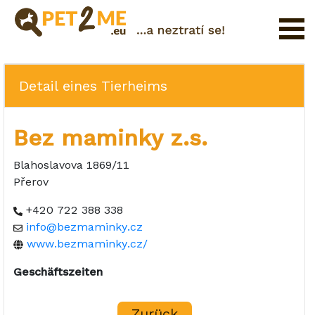
Registrierung
FAQ
Detail eines Tierheims
Login
Bez maminky z.s.
Katalog
der
Blahoslavova 1869/11
Haustierservices
Přerov
Shop
+420 722 388 338
info@bezmaminky.cz
www.bezmaminky.cz/
Geschäftszeiten
Zurück