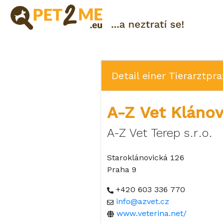
Registrierung
FAQ
Detail einer Tierarztpra
Login
Katalog
A-Z Vet Klánov
der
Haustierservices
A-Z Vet Terep s.r.o.
Shop
Staroklánovická 126
Praha 9
+420 603 336 770
info@azvet.cz
www.veterina.net/