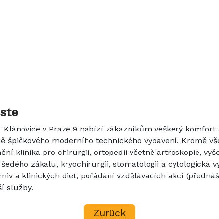
nste
T Klánovice v Praze 9 nabízí zákazníkům veškerý komfort a
ně špičkového moderního technického vybavení. Kromě vš
ční klinika pro chirurgii, ortopedii včetně artroskopie, vy
i šedého zákalu, kryochirurgii, stomatologii a cytologická 
miv a klinických diet, pořádání vzdělávacích akcí (předná
ší služby.
Zurück