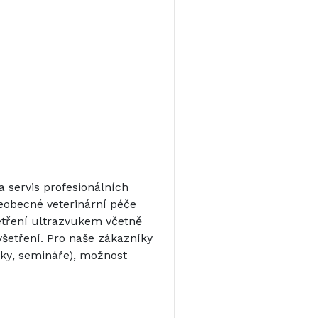
 servis profesionálních
eobecné veterinární péče
šetření ultrazvukem včetně
vyšetření. Pro naše zákazníky
šky, semináře), možnost