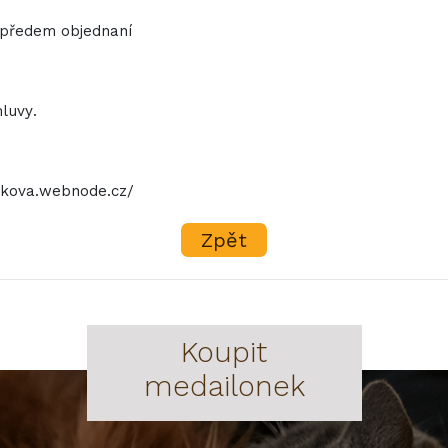
 předem objednaní
luvy.
likova.webnode.cz/
Zpět
Koupit
medailonek