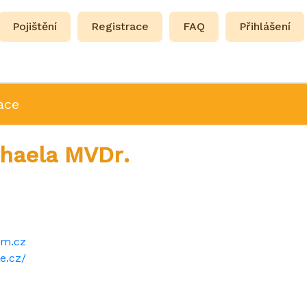
Pojištění
Registrace
FAQ
Přihlášení
ace
chaela MVDr.
am.cz
e.cz/