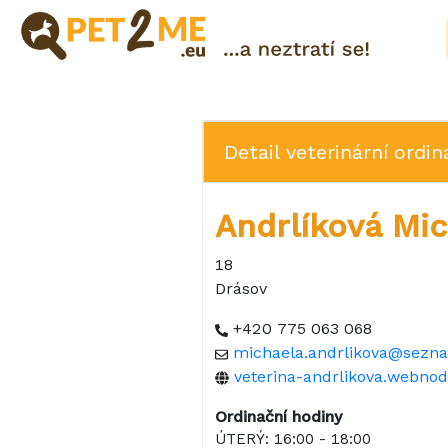
Pojištění
Registrace
Detail veterinární ordin
FAQ
Přihlášení
Andrlíková Mi
Katalog
Pet
18
služeb
Drásov
Shop
+420 775 063 068
michaela.andrlikova@sezn
veterina-andrlikova.webnod
Ordinační hodiny
ÚTERÝ: 16:00 - 18:00