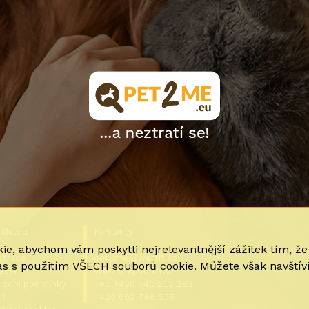
2Me.eu
Kontakty
e, abychom vám poskytli nejrelevantnější zážitek tím, ž
strace
pet2me@werfft.cz
las s použitím VŠECH souborů cookie. Můžete však navštív
lášení
Werfft, spol. s r.o.
odní podmínky
Tel:.+420 541 212 183
R
+420 602 766 535