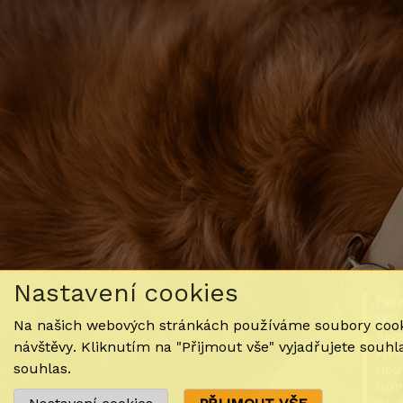
Nastavení cookies
Pet
FAQ
Na našich webových stránkách používáme soubory cooki
Regi
návštěvy. Kliknutím na "Přijmout vše" vyjadřujete souh
Přih
souhlas.
Obch
GDP