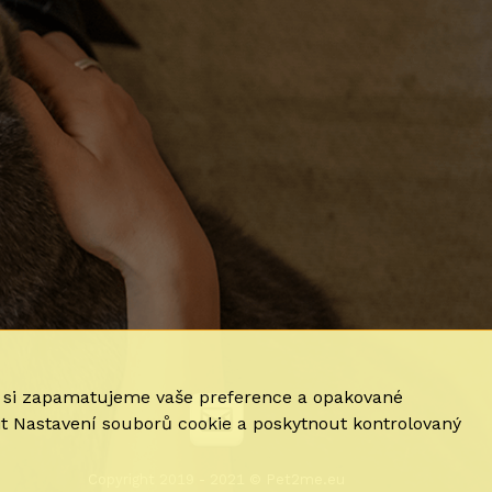
e si zapamatujeme vaše preference a opakované
it Nastavení souborů cookie a poskytnout kontrolovaný
Copyright 2019 - 2021 © Pet2me.eu